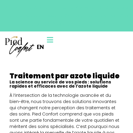
Au 1er juin 2025, la clinique de Blainville déménagera à
cette nouvelle adresse : 230 Chem. de la Grande-Côte
Suite 200, Boisbriand, QC J7G 1B5
EN
Traitement par azote liquide
La science au service de vos pieds : solutions
rapides et efficaces avec de l’azote liquide
À l’intersection de la technologie avancée et du
bien-être, nous trouvons des solutions innovantes
qui changent notre perception des traitements et
des soins. Pied Confort comprend que vos pieds
sont une partie fondamentale de votre quotidien et
méritent des soins spécialisés. C’est pourquoi nous
avons intégré la merveille de l’azote liquide à nos